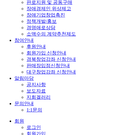
판로지원 및 공동구매
장애경제인 위상제고
장애기업창업촉진
정책개발/홍보
경영애로상담
소액수의 계약추천제도
참여안내
후원안내
회원가입 신청안내
경북창업강좌 신청안내
판매장입점신청안내
대구창업강좌 신청안내
알림마당
공지사항
보도자료
지회겔러리
문의안내
1:1문의
회원
로그인
회원가입