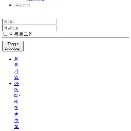
자동로그인
Toggle
Dropdown
회
원
가
입
아
이
디/
비
밀
번
호
찾